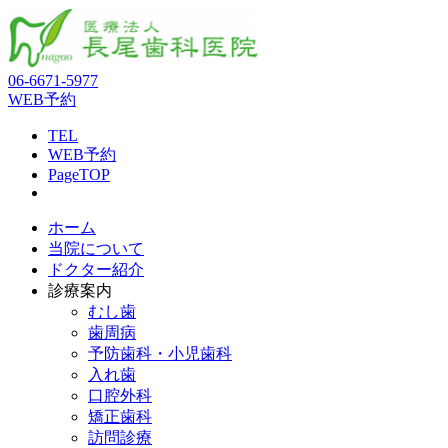
06-6671-5977
WEB予約
TEL
WEB予約
PageTOP
ホーム
当院について
ドクター紹介
診療案内
むし歯
歯周病
予防歯科・小児歯科
入れ歯
口腔外科
矯正歯科
訪問診療