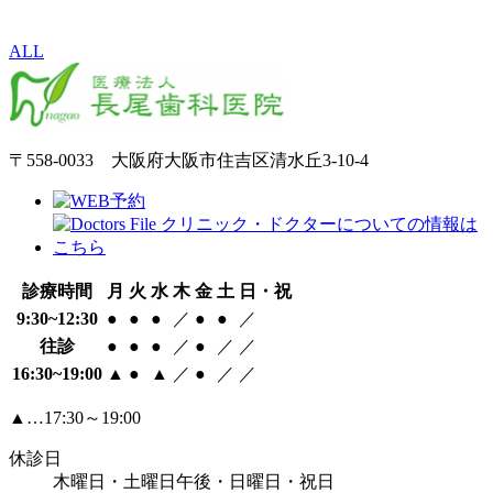
ALL
〒558-0033 大阪府大阪市住吉区清水丘3-10-4
診療時間
月
火
水
木
金
土
日・祝
9:30~12:30
●
●
●
／
●
●
／
往診
●
●
●
／
●
／
／
16:30~19:00
▲
●
▲
／
●
／
／
▲…17:30～19:00
休診日
木曜日・土曜日午後・日曜日・祝日