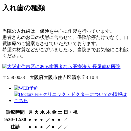
入れ歯の種類
当院の入れ歯は、保険を中心に作製を行っています。
患者さんのお口の状態に合わせて、保険診療だけでなく、自
費診療のご提案もさせていただいております。
希望の材質などがございましたら、当院までお気軽にご相談
ください。
〒558-0033 大阪府大阪市住吉区清水丘3-10-4
診療時間
月
火
水
木
金
土
日・祝
9:30~12:30
●
●
●
／
●
●
／
往診
●
●
●
／
●
／
／