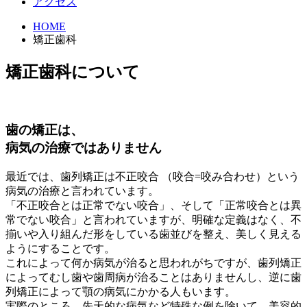
アクセス
HOME
矯正歯科
矯正歯科について
歯の矯正は、
病気の治療ではありません
最近では、歯列矯正は不正咬合 （咬合=咬み合わせ）という
病気の治療と言われています。
「不正咬合とは正常でない咬合」
、そして
「正常咬合とは異
常でない咬合」
と言われていますが、明確な定義はなく、不
揃いや入り組んだ形をしている歯並びを整え、美しく見える
ようにすることです。
これによって何か病気が治ると思われがちですが、歯列矯正
によってむし歯や歯周病が治ることはありませんし、逆に歯
列矯正によって顎の病気にかかる人もいます。
実際のところ、先天的な病気など特殊な例を除いて、美容的