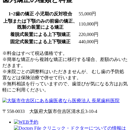
1~2歯の矯正 小児期の反対咬合
55,000円
上顎または下顎のみの前歯の矯正、
110,000円
既製の装置による矯正
着脱式装置による上下顎矯正
220,000円
固定式装置による上下顎矯正
440,000円
※料金はすべて税込価格です。
※簡単な矯正から複雑な矯正に移行する場合、差額のみいた
だきます。
※来院ごとの調整料はいただきませんが、 むし歯の予防処
置などは保険治療で併せて行います。
※無料相談を行っていますので、歯並びが気になる方はお気
軽にご利用ください。
〒558-0033 大阪府大阪市住吉区清水丘3-10-4