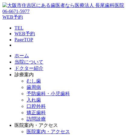
06-6671-5977
WEB予約
TEL
WEB予約
PageTOP
ホーム
当院について
ドクター紹介
診療案内
むし歯
歯周病
予防歯科・小児歯科
入れ歯
口腔外科
矯正歯科
訪問診療
医院案内・アクセス
医院案内・アクセス