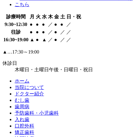
診療時間
月
火
水
木
金
土
日・祝
9:30~12:30
●
●
●
／
●
●
／
往診
●
●
●
／
●
／
／
16:30~19:00
▲
●
▲
／
●
／
／
▲…17:30～19:00
休診日
木曜日・土曜日午後・日曜日・祝日
ホーム
当院について
ドクター紹介
むし歯
歯周病
予防歯科・小児歯科
入れ歯
口腔外科
矯正歯科