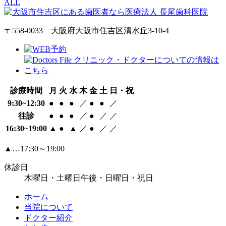
ALL
〒558-0033 大阪府大阪市住吉区清水丘3-10-4
診療時間
月
火
水
木
金
土
日・祝
9:30~12:30
●
●
●
／
●
●
／
往診
●
●
●
／
●
／
／
16:30~19:00
▲
●
▲
／
●
／
／
▲…17:30～19:00
休診日
木曜日・土曜日午後・日曜日・祝日
ホーム
当院について
ドクター紹介