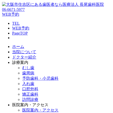
06-6671-5977
WEB予約
TEL
WEB予約
PageTOP
ホーム
当院について
ドクター紹介
診療案内
むし歯
歯周病
予防歯科・小児歯科
入れ歯
口腔外科
矯正歯科
訪問診療
医院案内・アクセス
医院案内・アクセス