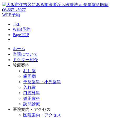
06-6671-5977
WEB予約
TEL
WEB予約
PageTOP
ホーム
当院について
ドクター紹介
診療案内
むし歯
歯周病
予防歯科・小児歯科
入れ歯
口腔外科
矯正歯科
訪問診療
医院案内・アクセス
医院案内・アクセス