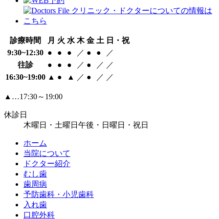
診療時間
月
火
水
木
金
土
日・祝
9:30~12:30
●
●
●
／
●
●
／
往診
●
●
●
／
●
／
／
16:30~19:00
▲
●
▲
／
●
／
／
▲…17:30～19:00
休診日
木曜日・土曜日午後・日曜日・祝日
ホーム
当院について
ドクター紹介
むし歯
歯周病
予防歯科・小児歯科
入れ歯
口腔外科