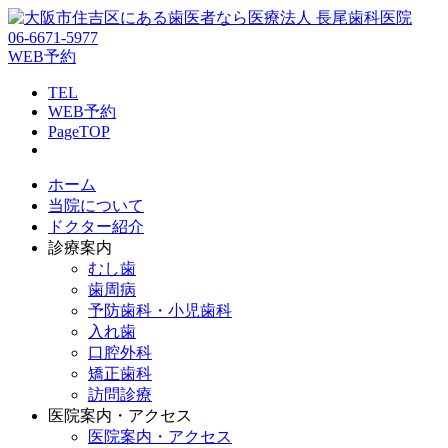
06-6671-5977
WEB予約
TEL
WEB予約
PageTOP
ホーム
当院について
ドクター紹介
診療案内
むし歯
歯周病
予防歯科・小児歯科
入れ歯
口腔外科
矯正歯科
訪問診療
医院案内・アクセス
医院案内・アクセス