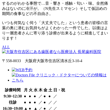
するのがわかる事態で…音・響き・感触・匂い・味。全然痛
みはないのに冷汗が。（N先生スミマセン）そして仮詰めの
期間の食事などの不自由さ。
いつも何気なく伺う「大丈夫でした」という患者の皆様の言
葉の奥に潜むお気持ちがよくわかった一件でした。以後はよ
り一層患者さんに寄り添う診療が出来るように精進してまい
ります！
ALL
〒558-0033 大阪府大阪市住吉区清水丘3-10-4
診療時間
月
火
水
木
金
土
日・祝
9:30~12:30
●
●
●
／
●
●
／
往診
●
●
●
／
●
／
／
16:30~19:00
▲
●
▲
／
●
／
／