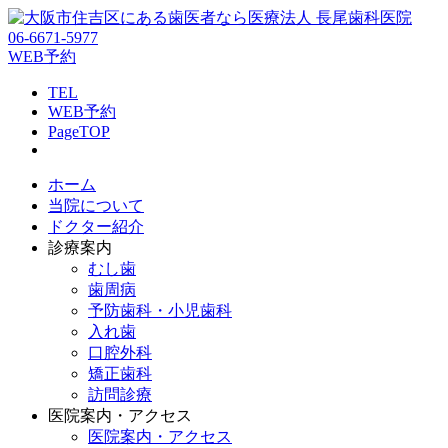
06-6671-5977
WEB予約
TEL
WEB予約
PageTOP
ホーム
当院について
ドクター紹介
診療案内
むし歯
歯周病
予防歯科・小児歯科
入れ歯
口腔外科
矯正歯科
訪問診療
医院案内・アクセス
医院案内・アクセス