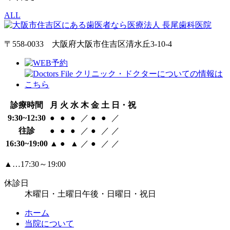
ALL
〒558-0033 大阪府大阪市住吉区清水丘3-10-4
診療時間
月
火
水
木
金
土
日・祝
9:30~12:30
●
●
●
／
●
●
／
往診
●
●
●
／
●
／
／
16:30~19:00
▲
●
▲
／
●
／
／
▲…17:30～19:00
休診日
木曜日・土曜日午後・日曜日・祝日
ホーム
当院について