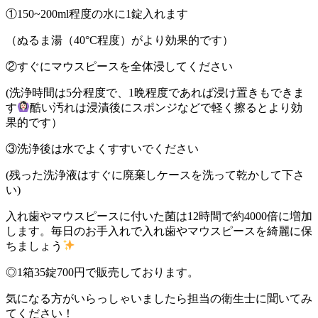
①150~200ml程度の水に1錠入れます
（ぬるま湯（40°C程度）がより効果的です）
②すぐにマウスピースを全体浸してください
(洗浄時間は5分程度で、1晩程度であれば浸け置きもできま
す
酷い汚れは浸漬後にスポンジなどで軽く擦るとより効
果的です）
③洗浄後は水でよくすすいでください
(残った洗浄液はすぐに廃棄しケースを洗って乾かして下さ
い)
入れ歯やマウスピースに付いた菌は12時間で約4000倍に増加
します。毎日のお手入れで入れ歯やマウスピースを綺麗に保
ちましょう
◎1箱35錠700円で販売しております。
気になる方がいらっしゃいましたら担当の衛生士に聞いてみ
てください！