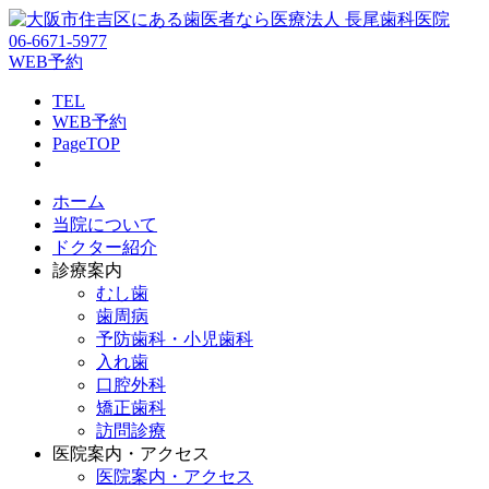
06-6671-5977
WEB予約
TEL
WEB予約
PageTOP
ホーム
当院について
ドクター紹介
診療案内
むし歯
歯周病
予防歯科・小児歯科
入れ歯
口腔外科
矯正歯科
訪問診療
医院案内・アクセス
医院案内・アクセス