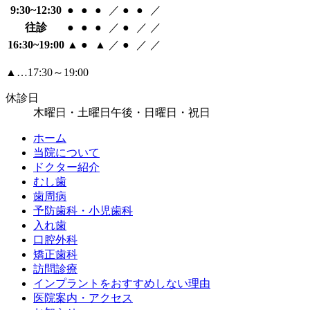
9:30~12:30
●
●
●
／
●
●
／
往診
●
●
●
／
●
／
／
16:30~19:00
▲
●
▲
／
●
／
／
▲…17:30～19:00
休診日
木曜日・土曜日午後・日曜日・祝日
ホーム
当院について
ドクター紹介
むし歯
歯周病
予防歯科・小児歯科
入れ歯
口腔外科
矯正歯科
訪問診療
インプラントをおすすめしない理由
医院案内・アクセス