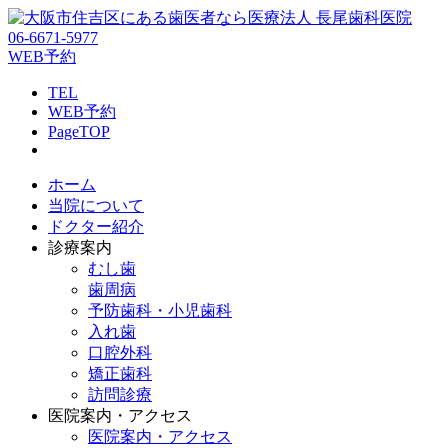
06-6671-5977
WEB予約
TEL
WEB予約
PageTOP
ホーム
当院について
ドクター紹介
診療案内
むし歯
歯周病
予防歯科・小児歯科
入れ歯
口腔外科
矯正歯科
訪問診療
医院案内・アクセス
医院案内・アクセス