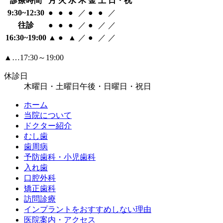
診療時間
月
火
水
木
金
土
日・祝
9:30~12:30
●
●
●
／
●
●
／
往診
●
●
●
／
●
／
／
16:30~19:00
▲
●
▲
／
●
／
／
▲…17:30～19:00
休診日
木曜日・土曜日午後・日曜日・祝日
ホーム
当院について
ドクター紹介
むし歯
歯周病
予防歯科・小児歯科
入れ歯
口腔外科
矯正歯科
訪問診療
インプラントをおすすめしない理由
医院案内・アクセス