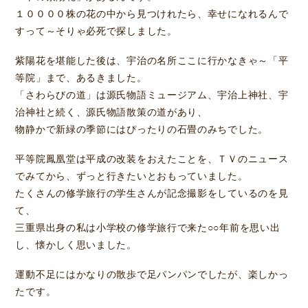
１００００株の花の中から見つけれたら、幸せになれるんで
すって～そりゃ必死で探しました。
紫陽花を堪能した後は、宇治の名所ここに行かなきゃ～「平
等院」まで、あるきました。
「さわらびの道」は源氏物語ミュージアム、宇治上神社、宇
治神社と続く、源氏物語散策の道があり、
物静かで新緑の季節にはぴったりの石畳のみちでした。
平等院鳳凰堂は平成の改装をおえたことを、ＴＶのニュース
でみてから、ずっと行きたいとおもっていました。
たくさんの修学旅行の学生さんが記念撮影をしているのを見
て、
三重県出身の私は小学校の修学旅行で来た○○年前を思い出
し、懐かしく思いました。
運動不足にはかなりの散歩で足パンパンでしたが、楽しかっ
たです。