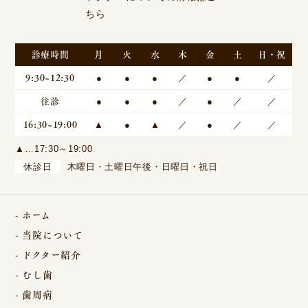
診療時間
月
火
水
木
金
土
日・祝
9:30~12:30
●
●
●
／
●
●
／
往診
●
●
●
／
●
／
／
16:30~19:00
▲
●
▲
／
●
／
／
▲…17:30～19:00
休診日
木曜日・土曜日午後・日曜日・祝日
ホーム
当院について
ドクター紹介
むし歯
歯周病