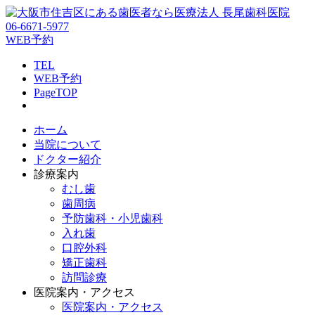
06-6671-5977
WEB予約
TEL
WEB予約
PageTOP
ホーム
当院について
ドクター紹介
診療案内
むし歯
歯周病
予防歯科・小児歯科
入れ歯
口腔外科
矯正歯科
訪問診療
医院案内・アクセス
医院案内・アクセス