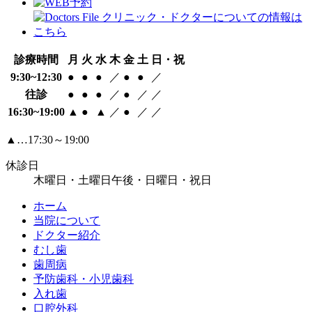
診療時間
月
火
水
木
金
土
日・祝
9:30~12:30
●
●
●
／
●
●
／
往診
●
●
●
／
●
／
／
16:30~19:00
▲
●
▲
／
●
／
／
▲…17:30～19:00
休診日
木曜日・土曜日午後・日曜日・祝日
ホーム
当院について
ドクター紹介
むし歯
歯周病
予防歯科・小児歯科
入れ歯
口腔外科