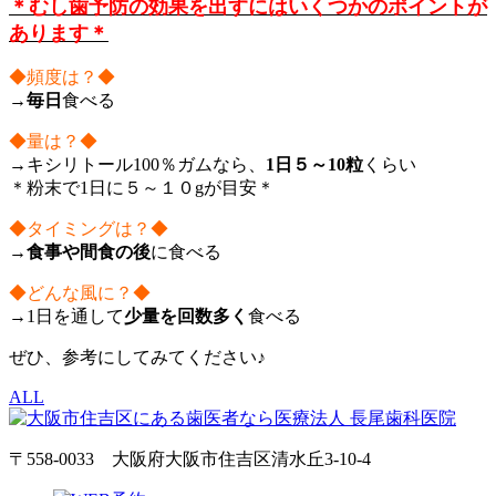
＊むし歯予防の効果を出すにはいくつかのポイントが
あります＊
◆頻度は？◆
→
毎日
食べる
◆量は？◆
→キシリトール100％ガムなら、
1日５～10粒
くらい
＊粉末で1日に５～１０gが目安＊
◆タイミングは？◆
→
食事や間食の後
に食べる
◆どんな風に？◆
→1日を通して
少量を回数多く
食べる
ぜひ、参考にしてみてください♪
ALL
〒558-0033 大阪府大阪市住吉区清水丘3-10-4