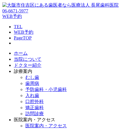
06-6671-5977
WEB予約
TEL
WEB予約
PageTOP
ホーム
当院について
ドクター紹介
診療案内
むし歯
歯周病
予防歯科・小児歯科
入れ歯
口腔外科
矯正歯科
訪問診療
医院案内・アクセス
医院案内・アクセス