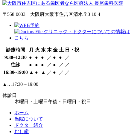
〒558-0033 大阪府大阪市住吉区清水丘3-10-4
診療時間
月
火
水
木
金
土
日・祝
9:30~12:30
●
●
●
／
●
●
／
往診
●
●
●
／
●
／
／
16:30~19:00
▲
●
▲
／
●
／
／
▲…17:30～19:00
休診日
木曜日・土曜日午後・日曜日・祝日
ホーム
当院について
ドクター紹介
むし歯