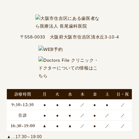
〒558-0033 大阪府大阪市住吉区清水丘3-10-4
診療時間
月
火
水
木
金
土
日・祝
9:30~12:30
●
●
●
／
●
●
／
往診
●
●
●
／
●
／
／
16:30~19:00
▲
●
▲
／
●
／
／
▲…17:30～19:00