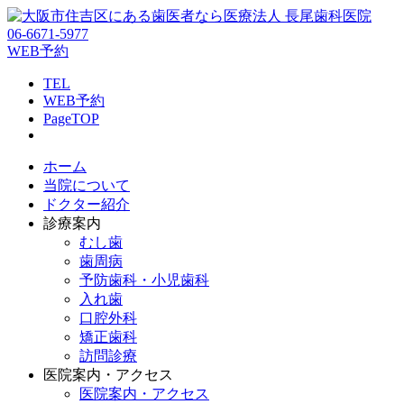
06-6671-5977
WEB予約
TEL
WEB予約
PageTOP
ホーム
当院について
ドクター紹介
診療案内
むし歯
歯周病
予防歯科・小児歯科
入れ歯
口腔外科
矯正歯科
訪問診療
医院案内・アクセス
医院案内・アクセス