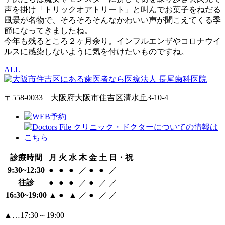
声を掛け「トリックオアトリート」と叫んでお菓子をねだる
風景が名物で、そろそろそんなかわいい声が聞こえてくる季
節になってきましたね。
今年も残るところ２ヶ月余り。インフルエンザやコロナウイ
ルスに感染しないように気を付けたいものですね。
ALL
〒558-0033 大阪府大阪市住吉区清水丘3-10-4
診療時間
月
火
水
木
金
土
日・祝
9:30~12:30
●
●
●
／
●
●
／
往診
●
●
●
／
●
／
／
16:30~19:00
▲
●
▲
／
●
／
／
▲…17:30～19:00