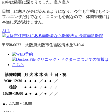
の中は確実に深まりました。良き良き
日増しに寒さが身に染みるようになり、今年も年明けもイン
フルエンザだけでなく、コロナも心配なので、体調管理には
本当に気が抜けません。
ALL
〒558-0033 大阪府大阪市住吉区清水丘3-10-4
診療時間
月
火
水
木
金
土
日・祝
9:30~12:30
●
●
●
／
●
●
／
往診
●
●
●
／
●
／
／
16:30~19:00
▲
●
▲
／
●
／
／
▲…17:30～19:00