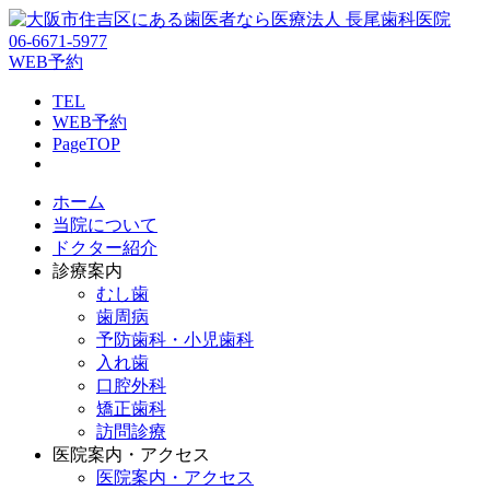
06-6671-5977
WEB予約
TEL
WEB予約
PageTOP
ホーム
当院について
ドクター紹介
診療案内
むし歯
歯周病
予防歯科・小児歯科
入れ歯
口腔外科
矯正歯科
訪問診療
医院案内・アクセス
医院案内・アクセス