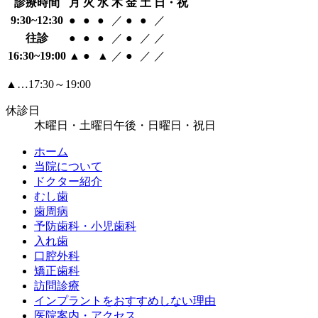
診療時間
月
火
水
木
金
土
日・祝
9:30~12:30
●
●
●
／
●
●
／
往診
●
●
●
／
●
／
／
16:30~19:00
▲
●
▲
／
●
／
／
▲…17:30～19:00
休診日
木曜日・土曜日午後・日曜日・祝日
ホーム
当院について
ドクター紹介
むし歯
歯周病
予防歯科・小児歯科
入れ歯
口腔外科
矯正歯科
訪問診療
インプラントをおすすめしない理由
医院案内・アクセス