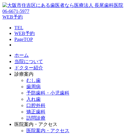
06-6671-5977
WEB予約
TEL
WEB予約
PageTOP
ホーム
当院について
ドクター紹介
診療案内
むし歯
歯周病
予防歯科・小児歯科
入れ歯
口腔外科
矯正歯科
訪問診療
医院案内・アクセス
医院案内・アクセス