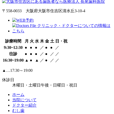
〒558-0033 大阪府大阪市住吉区清水丘3-10-4
診療時間
月
火
水
木
金
土
日・祝
9:30~12:30
●
●
●
／
●
●
／
往診
●
●
●
／
●
／
／
16:30~19:00
▲
●
▲
／
●
／
／
▲…17:30～19:00
休診日
木曜日・土曜日午後・日曜日・祝日
ホーム
当院について
ドクター紹介
むし歯