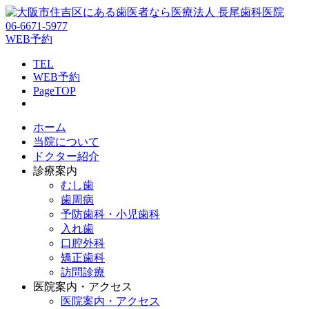
06-6671-5977
WEB予約
TEL
WEB予約
PageTOP
ホーム
当院について
ドクター紹介
診療案内
むし歯
歯周病
予防歯科・小児歯科
入れ歯
口腔外科
矯正歯科
訪問診療
医院案内・アクセス
医院案内・アクセス