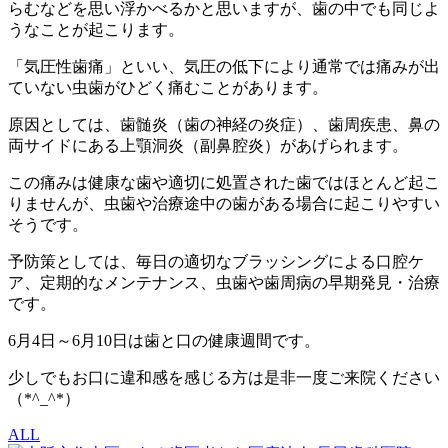
らむなどを思い浮かべるかと思いますが、歯の中でも同じよ
うなことが起こります。
「気圧性歯痛」といい、気圧の低下により通常では痛みが出
ていない虫歯がひどく痛むことがあります。
原因としては、歯髄炎（歯の神経の炎症）、歯周疾患、鼻の
両サイドにある上顎洞炎（副鼻腔炎）があげられます。
この痛みは健康な歯や適切に処置された歯ではほとんど起こ
りませんが、虫歯や治療途中の歯がある場合に起こりやすい
そうです。
予防策としては、毎日の適切なブラッシングによる口腔ケ
ア、定期的なメンテナンス、虫歯や歯周病の早期発見・治療
です。
6月4日～6月10日は歯と口の健康週間です。
少しでもお口に違和感を感じる方は是非一度ご来院ください
（*^_^*）
ALL