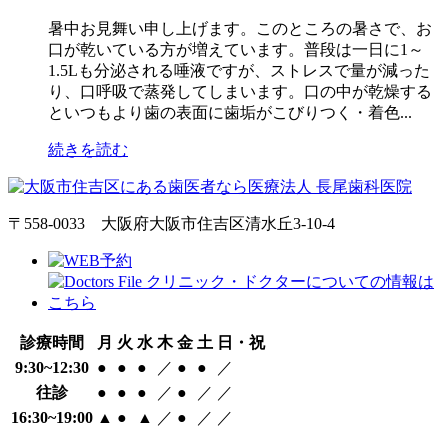
暑中お見舞い申し上げます。このところの暑さで、お
口が乾いている方が増えています。普段は一日に1～
1.5Lも分泌される唾液ですが、ストレスで量が減った
り、口呼吸で蒸発してしまいます。口の中が乾燥する
といつもより歯の表面に歯垢がこびりつく・着色...
続きを読む
〒558-0033 大阪府大阪市住吉区清水丘3-10-4
診療時間
月
火
水
木
金
土
日・祝
9:30~12:30
●
●
●
／
●
●
／
往診
●
●
●
／
●
／
／
16:30~19:00
▲
●
▲
／
●
／
／