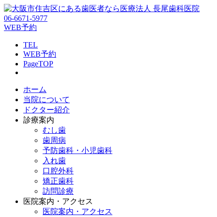
06-6671-5977
WEB予約
TEL
WEB予約
PageTOP
ホーム
当院について
ドクター紹介
診療案内
むし歯
歯周病
予防歯科・小児歯科
入れ歯
口腔外科
矯正歯科
訪問診療
医院案内・アクセス
医院案内・アクセス