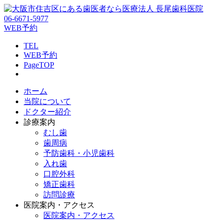
06-6671-5977
WEB予約
TEL
WEB予約
PageTOP
ホーム
当院について
ドクター紹介
診療案内
むし歯
歯周病
予防歯科・小児歯科
入れ歯
口腔外科
矯正歯科
訪問診療
医院案内・アクセス
医院案内・アクセス