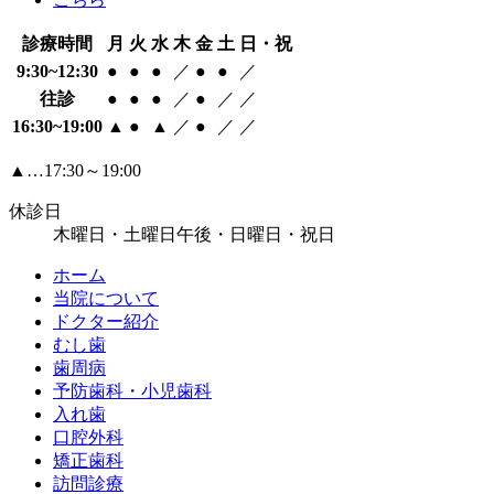
診療時間
月
火
水
木
金
土
日・祝
9:30~12:30
●
●
●
／
●
●
／
往診
●
●
●
／
●
／
／
16:30~19:00
▲
●
▲
／
●
／
／
▲…17:30～19:00
休診日
木曜日・土曜日午後・日曜日・祝日
ホーム
当院について
ドクター紹介
むし歯
歯周病
予防歯科・小児歯科
入れ歯
口腔外科
矯正歯科
訪問診療