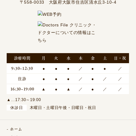
〒558-0033 大阪府大阪市住吉区清水丘3-10-4
診療時間
月
火
水
木
金
土
日・祝
9:30~12:30
●
●
●
／
●
●
／
往診
●
●
●
／
●
／
／
16:30~19:00
▲
●
▲
／
●
／
／
▲…17:30～19:00
休診日
木曜日・土曜日午後・日曜日・祝日
ホーム