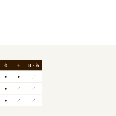
金
土
日・祝
●
●
／
●
／
／
●
／
／