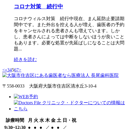
コロナ対策 続行中
コロナウィルス対策 続行中現在、まん延防止要請期
間中です。また外出を控える人が増え、歯医者の予約
をキャンセルされる患者さんも増えています。しか
し、患者さんによっては中断をしないほうが良いこと
もあります。必要な処置が先延ばしになることは大問
題...
続きを読む
<
«
3
4
5
6
7
>
〒558-0033 大阪府大阪市住吉区清水丘3-10-4
診療時間
月
火
水
木
金
土
日・祝
9:30~12:30
●
●
●
／
●
●
／