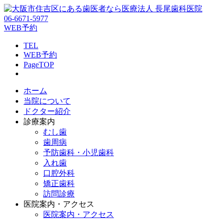
06-6671-5977
WEB予約
TEL
WEB予約
PageTOP
ホーム
当院について
ドクター紹介
診療案内
むし歯
歯周病
予防歯科・小児歯科
入れ歯
口腔外科
矯正歯科
訪問診療
医院案内・アクセス
医院案内・アクセス