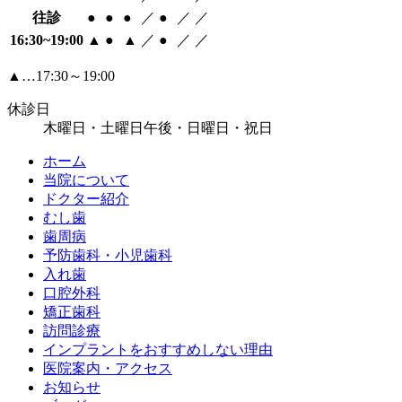
往診
●
●
●
／
●
／
／
16:30~19:00
▲
●
▲
／
●
／
／
▲…17:30～19:00
休診日
木曜日・土曜日午後・日曜日・祝日
ホーム
当院について
ドクター紹介
むし歯
歯周病
予防歯科・小児歯科
入れ歯
口腔外科
矯正歯科
訪問診療
インプラントをおすすめしない理由
医院案内・アクセス
お知らせ